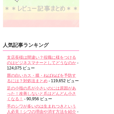
人気記事ランキング
支店長様は間違い？役職に様をつける
のはビジネスマナーとしてどうなのか
-
124,075 ビュー
唇の白いカス・膜・ねばねばを予防す
るには？対処法まとめ
- 119,652 ビュー
足の小指の爪が小さいのには原因があ
った！改善しないと爪はどんどん小さ
くなる！
- 90,956 ビュー
手のシワが多いのは生まれつきという
人必見！シワの理由や消す方法を紹介
-