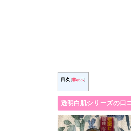
目次
[
非表示
]
透明白肌シリーズの口