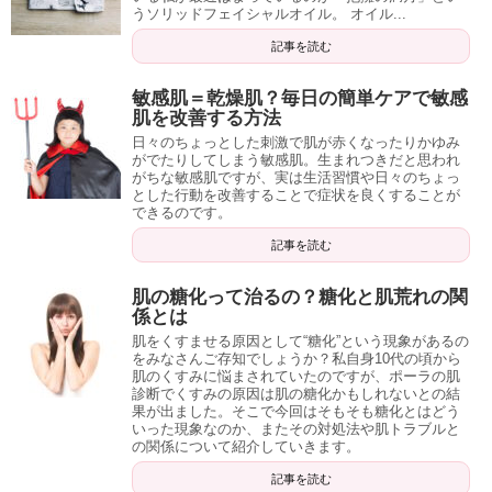
うソリッドフェイシャルオイル。 オイル...
記事を読む
敏感肌＝乾燥肌？毎日の簡単ケアで敏感
肌を改善する方法
日々のちょっとした刺激で肌が赤くなったりかゆみ
がでたりしてしまう敏感肌。生まれつきだと思われ
がちな敏感肌ですが、実は生活習慣や日々のちょっ
とした行動を改善することで症状を良くすることが
できるのです。
記事を読む
肌の糖化って治るの？糖化と肌荒れの関
係とは
肌をくすませる原因として“糖化”という現象があるの
をみなさんご存知でしょうか？私自身10代の頃から
肌のくすみに悩まされていたのですが、ポーラの肌
診断でくすみの原因は肌の糖化かもしれないとの結
果が出ました。そこで今回はそもそも糖化とはどう
いった現象なのか、またその対処法や肌トラブルと
の関係について紹介していきます。
記事を読む