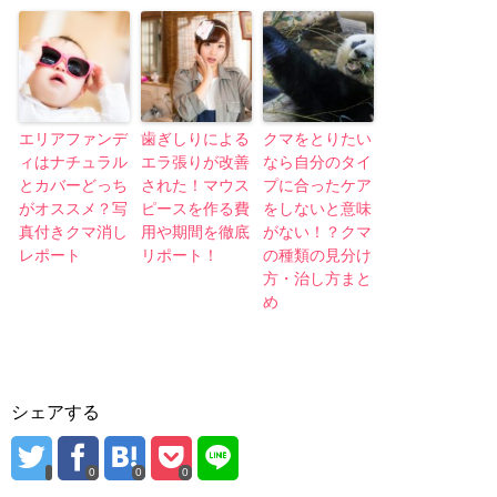
エリアファンデ
歯ぎしりによる
クマをとりたい
ィはナチュラル
エラ張りが改善
なら自分のタイ
とカバーどっち
された！マウス
プに合ったケア
がオススメ？写
ピースを作る費
をしないと意味
真付きクマ消し
用や期間を徹底
がない！？クマ
レポート
リポート！
の種類の見分け
方・治し方まと
め
シェアする
0
0
0