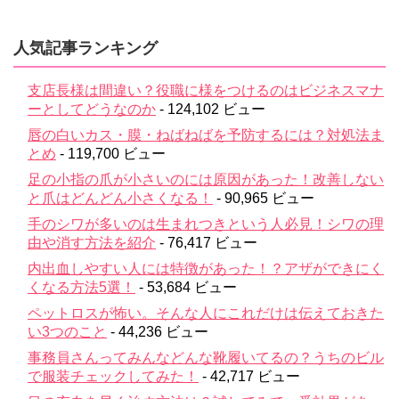
人気記事ランキング
支店長様は間違い？役職に様をつけるのはビジネスマナ
ーとしてどうなのか
- 124,102 ビュー
唇の白いカス・膜・ねばねばを予防するには？対処法ま
とめ
- 119,700 ビュー
足の小指の爪が小さいのには原因があった！改善しない
と爪はどんどん小さくなる！
- 90,965 ビュー
手のシワが多いのは生まれつきという人必見！シワの理
由や消す方法を紹介
- 76,417 ビュー
内出血しやすい人には特徴があった！？アザができにく
くなる方法5選！
- 53,684 ビュー
ペットロスが怖い。そんな人にこれだけは伝えておきた
い3つのこと
- 44,236 ビュー
事務員さんってみんなどんな靴履いてるの？うちのビル
で服装チェックしてみた！
- 42,717 ビュー